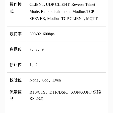
操作模
CLIENT, UDP CLIENT, Reverse Telnet
式
Mode, Remote Pair mode, Modbus TCP
SERVER, Modbus TCP CLIENT, MQTT
波特率
300-921600bps
数据位
7、8、9
停止位
1、2
校验位
None、0dd、Even
流量控
RTS/CTS、DTR/DSR、XON/XOFF(仅限
制
RS-232)